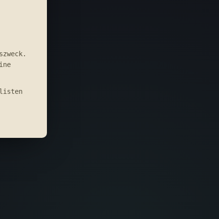
szweck.
ine
listen