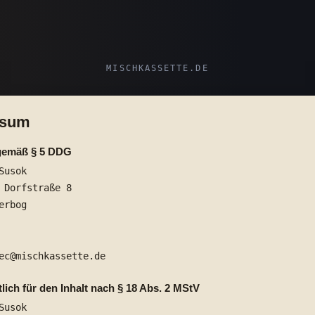
MISCHKASSETTE.DE
ssum
gemäß § 5 DDG
Susok
 Dorfstraße 8
erbog
ec@mischkassette.de
lich für den Inhalt nach § 18 Abs. 2 MStV
Susok