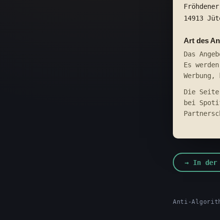
Fröhdener
14913 Jüt
Art des A
Das Angeb
Es werden
Werbung, 
Die Seite
bei Spoti
Partnersc
→ In der
Anti-Algorit